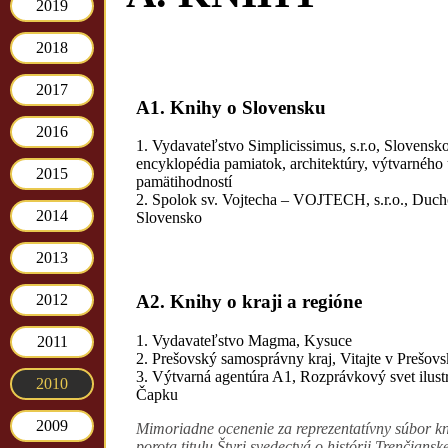
2019
2018
2017
A1. Knihy o Slovensku
2016
1. Vydavateľstvo Simplicissimus, s.r.o, Slovensko
encyklopédia pamiatok, architektúry, výtvarného
2015
pamätihodností
2. Spolok sv. Vojtecha – VOJTECH, s.r.o., Duc
2014
Slovensko
2013
2012
A2. Knihy o kraji a regióne
1. Vydavateľstvo Magma, Kysuce
2011
2. Prešovský samosprávny kraj, Vitajte v Prešovs
3. Výtvarná agentúra A1, Rozprávkový svet ilust
2010
Čapku
2009
Mimoriadne ocenenie za reprezentatívny súbor kn
porota titulu Štyri svedectvá o histórii Trenčians